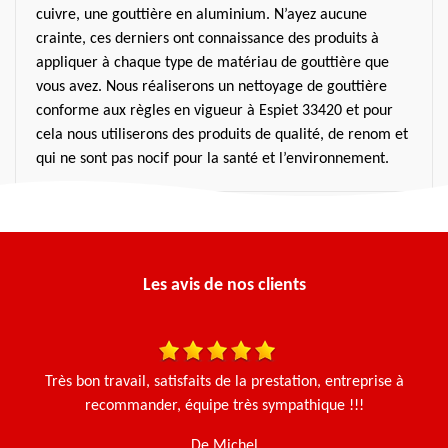
cuivre, une gouttière en aluminium. N’ayez aucune
crainte, ces derniers ont connaissance des produits à
appliquer à chaque type de matériau de gouttière que
vous avez. Nous réaliserons un nettoyage de gouttière
conforme aux règles en vigueur à Espiet 33420 et pour
cela nous utiliserons des produits de qualité, de renom et
qui ne sont pas nocif pour la santé et l’environnement.
Les avis de nos clients
une
Très bon travail, satisfaits de la prestation, entreprise à
N
en
recommander, équipe très sympathique !!!
De Michel