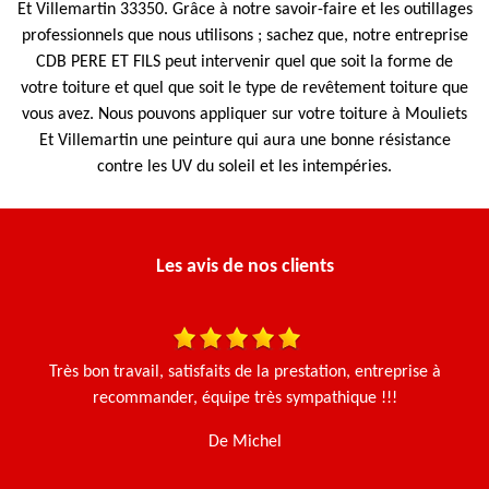
Et Villemartin 33350. Grâce à notre savoir-faire et les outillages
professionnels que nous utilisons ; sachez que, notre entreprise
CDB PERE ET FILS peut intervenir quel que soit la forme de
votre toiture et quel que soit le type de revêtement toiture que
vous avez. Nous pouvons appliquer sur votre toiture à Mouliets
Et Villemartin une peinture qui aura une bonne résistance
contre les UV du soleil et les intempéries.
Les avis de nos clients
une
Très bon travail, satisfaits de la prestation, entreprise à
N
en
recommander, équipe très sympathique !!!
De Michel